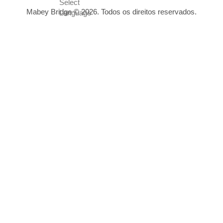
Mabey Bridge © 2026. Todos os direitos reservados.
"
*
" indicates required fields
This field is hidden when viewing the form
Download Title
This field is hidden when viewing the form
Download Link
This field is hidden when viewing the form
Website Page