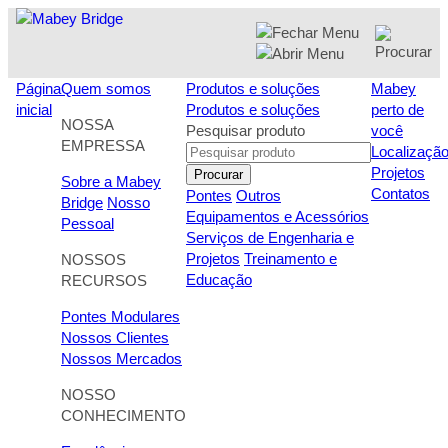
Skip
to
content
Página
Quem somos
Produtos e soluções
Mabey
inicial
Produtos e soluções
perto de
NOSSA
Pesquisar produto
você
EMPRESSA
Localizaçã
Projetos
Procurar
Sobre a Mabey
Contatos
Pontes
Outros
Bridge
Nosso
Equipamentos e Acessórios
Pessoal
Serviços de Engenharia e
Projetos
Treinamento e
NOSSOS
Educação
RECURSOS
Pontes Modulares
Nossos Clientes
Nossos Mercados
NOSSO
CONHECIMENTO