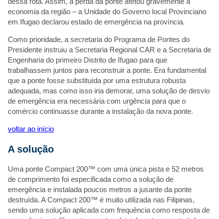
Email
*
dessa rota. Assim, a perda da ponte afetou gravemente a
economia da região – a Unidade do Governo local Provinciano
Telefone
*
em Ifugao declarou estado de emergência na província.
Local do projeto
*
Como prioridade, a secretaria do Programa de Pontes do
Presidente instruiu a Secretaria Regional CAR e a Secretaria de
Informações adicionais
*
Engenharia do primeiro Distrito de Ifugao para que
trabalhassem juntos para reconstruir a ponte. Era fundamental
que a ponte fosse substituída por uma estrutura robusta
adequada, mas como isso iria demorar, uma solução de desvio
de emergência era necessária com urgência para que o
comércio continuasse durante a instalação da nova ponte.
Anexar um arquivo
voltar ao início
Accepted file types: jpg, jpeg, gi
Max. file size: 15 MB.
A solução
Ao enviar este formulário, você concorda com o uso dos dados que você
indicado e com a permissão de entrar em contato com você no futuro com
Uma ponte Compact 200™ com uma única pista e 52 metros
relevantes. Você pode cancelar a assinatura a qualquer momento de qualqu
de comprimento foi especificada como a solução de
por meio dos métodos descritos em nossa
Política de Pri
emergência e instalada poucos metros a jusante da ponte
destruída. A Compact 200™ é muito utilizada nas Filipinas,
sendo uma solução aplicada com frequência como resposta de