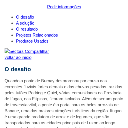
Pedir informações
O desafio
A solução
O resultado
Projetos Relacionados
Produtos Usados
"
*
" indicates required fields
Compartilhar
This field is hidden when viewing the form
Staff Member
voltar ao início
This field is hidden when viewing the form
O desafio
Website Page
Quando a ponte de Burnay desmoronou por causa das
Nome
*
correntes fluviais fortes demais e das chuvas pesadas trazidas
Sobrenome
*
pelos tufões Pedring e Quiel, várias comunidades na Província
de Ifugao, nas Filipinas, ficaram isoladas. Além de ser um ponto
Companhia
*
de travessia vital, a ponte é o portal para os belos arrozais de
Método preferencial de contato
*
Banaue, uma das maiores atrações turísticas da região. Ifugao
Email
é uma grande produtora de arroz e de legumes, que são
Telefone
transportados para as cidades principais de Luzon ao longo