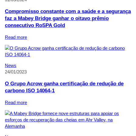
longos
instalada
Compromisso constante com a saúde e a segurança
para
faz a Mabey Bridge ganhar o oitavo prêmio
substituir
consecutivo RoSPA Gold
uma
estrutura
:
Read more
antiga
Compromisso
em
constante
South
com
Lanarkshire,
a
News
na
saúde
24/01/2023
Escócia
e
a
O Grupo Acrow ganha certificação de redução de
segurança
carbono ISO 14064-1
faz
a
:
Read more
Mabey
O
Bridge
Grupo
ganhar
Acrow
o
ganha
oitavo
certificação