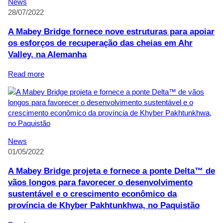
News
prêmio
de
28/07/2022
consecutivo
redução
RoSPA
de
A Mabey Bridge fornece nove estruturas para apoiar
Gold
carbono
os esforços de recuperação das cheias em Ahr
ISO
Valley, na Alemanha
14064-
1
:
Read more
A
Mabey
Bridge
fornece
nove
estruturas
News
para
01/05/2022
apoiar
os
A Mabey Bridge projeta e fornece a ponte Delta™ de
esforços
vãos longos para favorecer o desenvolvimento
de
sustentável e o crescimento econômico da
recuperação
província de Khyber Pakhtunkhwa, no Paquistão
das
cheias