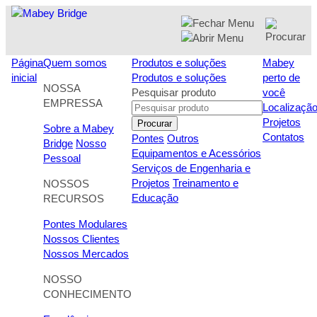
Skip
to
content
Página
Quem somos
Produtos e soluções
Mabey
inicial
Produtos e soluções
perto de
NOSSA
Pesquisar produto
você
EMPRESSA
Localizaçã
Projetos
Procurar
Sobre a Mabey
Contatos
Pontes
Outros
Bridge
Nosso
Equipamentos e Acessórios
Pessoal
Serviços de Engenharia e
Projetos
Treinamento e
NOSSOS
Educação
RECURSOS
Pontes Modulares
Nossos Clientes
Nossos Mercados
NOSSO
CONHECIMENTO