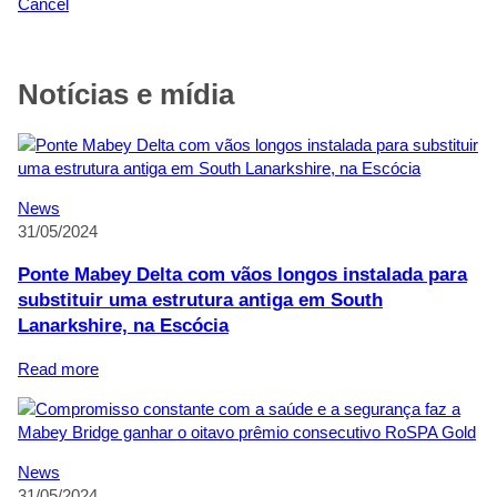
Cancel
Notícias e mídia
News
31/05/2024
Ponte Mabey Delta com vãos longos instalada para
substituir uma estrutura antiga em South
Lanarkshire, na Escócia
:
Read more
Ponte
Mabey
Delta
com
News
vãos
31/05/2024