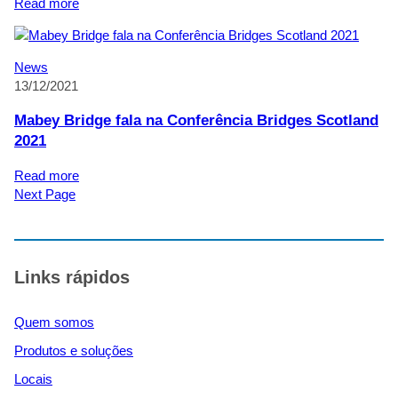
:
Read more
em
A
Ahr
Mabey
Valley,
Bridge
News
na
projeta
13/12/2021
Alemanha
e
fornece
Mabey Bridge fala na Conferência Bridges Scotland
a
2021
ponte
Delta™
:
Read more
de
Mabey
Next Page
vãos
Bridge
longos
fala
para
na
favorecer
Conferência
Links rápidos
o
Bridges
desenvolvimento
Scotland
sustentável
Quem somos
2021
e
Produtos e soluções
o
crescimento
Locais
econômico