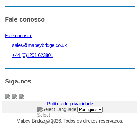
da
província
de
Fale conosco
Khyber
Pakhtunkhwa,
Fale conosco
no
Paquistão
sales@mabeybridge.co.uk
+44 (0)1291 623801
Siga-nos
Política de privacidade
Select Language
Mabey Bridge © 2026. Todos os direitos reservados.