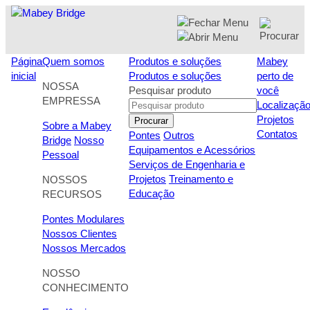
Skip
to
content
Página
Quem somos
Produtos e soluções
Mabey
inicial
Produtos e soluções
perto de
NOSSA
Pesquisar produto
você
EMPRESSA
Localizaçã
Projetos
Procurar
Sobre a Mabey
Contatos
Pontes
Outros
Bridge
Nosso
Equipamentos e Acessórios
Pessoal
Serviços de Engenharia e
Projetos
Treinamento e
NOSSOS
Educação
RECURSOS
Pontes Modulares
Nossos Clientes
Nossos Mercados
NOSSO
CONHECIMENTO