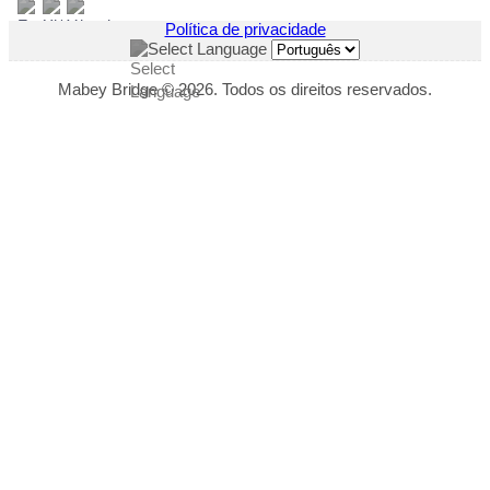
Política de privacidade
Select Language
Mabey Bridge © 2026. Todos os direitos reservados.
"
*
" indicates required fields
This field is hidden when viewing the form
Download Title
This field is hidden when viewing the form
Download Link
This field is hidden when viewing the form