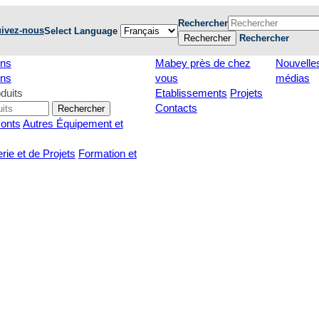
Rechercher
ivez-nous
Select Language
Rechercher
Rechercher
ons
Mabey près de chez
Nouvelles
ons
vous
médias
duits
Etablissements
Projets
Contacts
Rechercher
Ponts
Autres Équipement et
rie et de Projets
Formation et