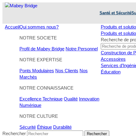
Skip
to
Santé et Sécurité
Su
content
Accueil
Qui sommes nous?
Produits et soluti
Produits et soluti
NOTRE SOCIETE
Recherche de pro
Profil de Mabey Bridge
Notre Personnel
Construction de 
Accessoires
NOTRE EXPERTISE
Services d’Ingénie
Ponts Modulaires
Nos Clients
Nos
Éducation
Marchés
NOTRE CONNAISSANCE
Excellence Technique
Qualité
Innovation
Numérique
NOTRE CULTURE
Sécurité
Éthique
Durabilité
Rechercher
Rechercher