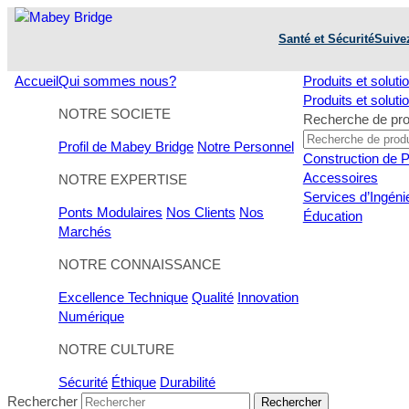
Skip
to
Santé et Sécurité
Suive
content
Accueil
Qui sommes nous?
Produits et soluti
Produits et soluti
NOTRE SOCIETE
Recherche de pro
Profil de Mabey Bridge
Notre Personnel
Construction de 
Accessoires
NOTRE EXPERTISE
Services d’Ingénie
Ponts Modulaires
Nos Clients
Nos
Éducation
Marchés
NOTRE CONNAISSANCE
Excellence Technique
Qualité
Innovation
Numérique
NOTRE CULTURE
Sécurité
Éthique
Durabilité
Rechercher
Rechercher