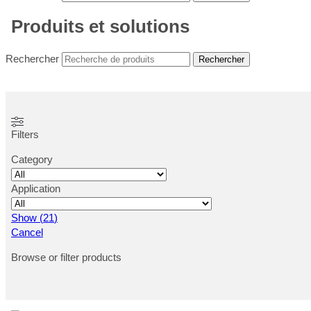
Produits et solutions
Rechercher
Rechercher
Filters
Category
Application
Show
(
21
)
Cancel
Browse or filter products