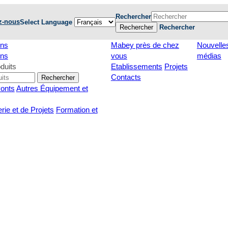
Rechercher
z-nous
Select Language
Rechercher
Rechercher
ons
Mabey près de chez
Nouvelles
ons
vous
médias
duits
Etablissements
Projets
Contacts
Rechercher
Ponts
Autres Équipement et
rie et de Projets
Formation et