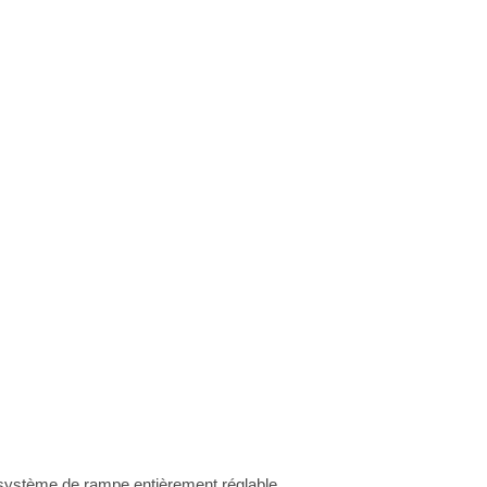
n système de rampe entièrement réglable.