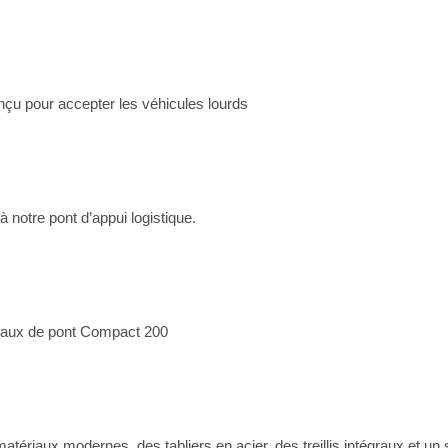
çu pour accepter les véhicules lourds
 notre pont d’appui logistique.
neaux de pont Compact 200
atériaux modernes, des tabliers en acier, des treillis intégraux et u