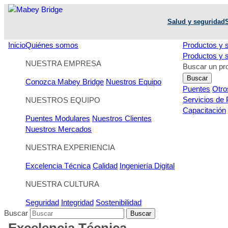
Saltar
al
Salud y seguridad
contenido
Inicio
Quiénes somos
Productos y 
Productos y 
NUESTRA EMPRESA
Buscar un pr
Buscar
Conozca Mabey Bridge
Nuestros Equipo
Puentes
Otro
Servicios de 
NUESTROS EQUIPO
Capacitación
Puentes Modulares
Nuestros Clientes
Nuestros Mercados
NUESTRA EXPERIENCIA
Excelencia Técnica
Calidad
Ingeniería Digital
NUESTRA CULTURA
Seguridad
Integridad
Sostenibilidad
Buscar
Buscar