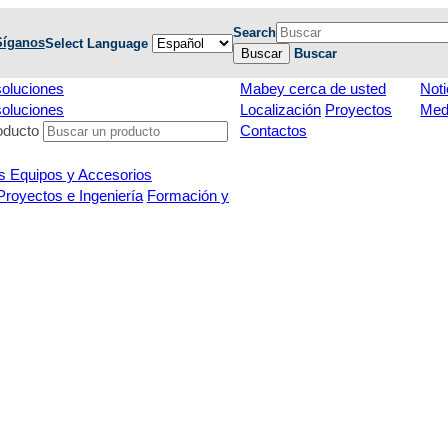
Search
Síganos
Select Language
Buscar
Buscar
soluciones
Mabey cerca de usted
Noti
soluciones
Localización
Proyectos
Med
oducto
Contactos
s Equipos y Accesorios
Proyectos e Ingeniería
Formación y